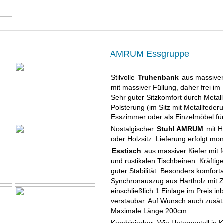
AMRUM Essgruppe
Stilvolle
Truhenbank
aus massiver 
mit massiver Füllung, daher frei im
Sehr guter Sitzkomfort durch Meta
Polsterung (im Sitz mit Metallfeder
Esszimmer oder als Einzelmöbel für
Nostalgischer
Stuhl AMRUM
mit H
oder Holzsitz. Lieferung erfolgt mont
Esstisch
aus massiver Kiefer mit f
und rustikalen Tischbeinen. Kräftig
guter Stabilität. Besonders komfor
Synchronauszug aus Hartholz mit Z
einschließlich 1 Einlage im Preis inb
verstaubar. Auf Wunsch auch zusätzl
Maximale Länge 200cm.
Kombinierbar: Wie Untergestell in K