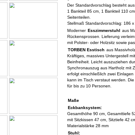
Der Standardvorschlag besteht aus
1 Bankteil 85 cm, 1 Bankteil 110 cm
Seitenteilen.
Stellmaß Standardvorschlag: 186 x
Moderner
Esszimmerstuhl
aus Mas
Rückensprossen. Lieferung verleimt
mit Polster- oder Holzsitz sowie p
TORBEN Esstisch
aus Massivholz 
Kräftiges, massives Untergestell mit
Beinfreiheit. Leicht auszuziehen d
Synchronauszug aus Hartholz mit Z
erfolgt einschließlich zwei Einlagen
kann im Tisch verstaut werden. Di
für bis zu 10 Personen.
Maße
Eckbanksystem:
Gesamthöhe 90 cm, Gesamttiefe 52
mit Sitzkissen 47 cm, Sitztiefe 42 
Materialstärke 28 mm
Stuhl: