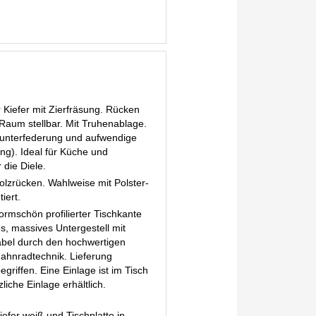
Kiefer mit Zierfräsung. Rücken
 Raum stellbar. Mit Truhenablage.
llunterfederung und aufwendige
ung). Ideal für Küche und
 die Diele.
olzrücken. Wahlweise mit Polster-
iert.
ormschön profilierter Tischkante
es, massives Untergestell mit
tabel durch den hochwertigen
ahnradtechnik. Lieferung
egriffen. Eine Einlage ist im Tisch
iche Einlage erhältlich.
iefer weiß und Tischplatte in